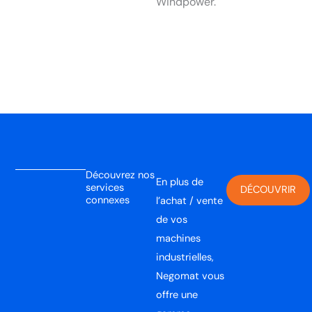
Windpower.
Découvrez nos
En plus de
services
DÉCOUVRIR
connexes
l’achat / vente
de vos
machines
industrielles,
Negomat vous
offre une