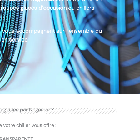
groupes glacés d’occasion
ou chillers
s vous accompagnent sur l’ensemble du
 en service
.
au glacée par Negomat ?
votre chiller vous offre :
 TRANSPARENTE