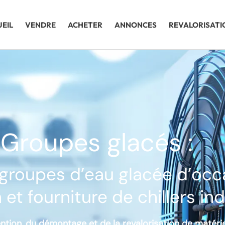
EIL
VENDRE
ACHETER
ANNONCES
REVALORISATI
Groupes glacés :
groupes d’eau glacée d’occa
 et fourniture de chillers ind
tion, du démontage et de la revalorisation de matériel