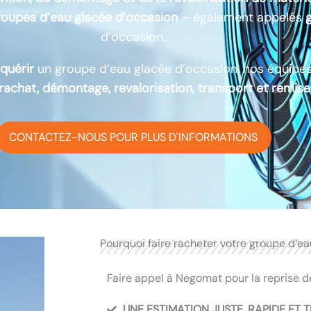
groupes d’eau glacée d’occasion
– également appelés
d’occasion.
quérir
un groupe d’eau glacée d’occasion, nos équipe
 rachat, démontage, revalorisation, transport et remise
CONTACTEZ-NOUS POUR PLUS D'INFORMATIONS
Pourquoi faire racheter votre groupe d’e
Faire appel à Negomat pour la reprise de 
UNE ESTIMATION JUSTE, RAPIDE ET