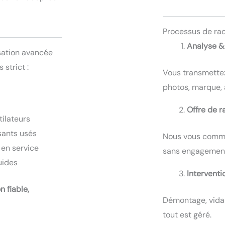
Processus de rach
Analyse &
sation avancée
strict :
Vous transmettez
photos, marque, a
Offre de r
ilateurs
sants usés
Nous vous commun
 en service
sans engagemen
uides
Interventi
 fiable,
Démontage, vidan
tout est géré.