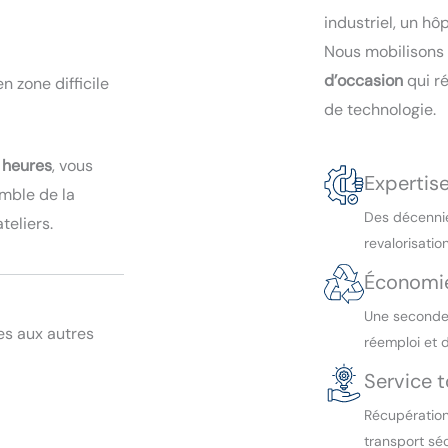
industriel, un hô
Nous mobilisons
d’occasion
qui r
n zone difficile
de technologie.
 heures
, vous
Expertis
emble de la
Des décennie
teliers.
revalorisation
Économie
Une seconde 
s aux autres
réemploi et 
Service 
Récupération
transport séc