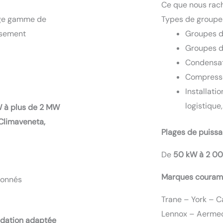
Ce que nous rac
rge gamme de
Types de groupes
usement
Groupes d
Groupes d
Condensat
Compresseu
Installatio
logistique
 à plus de 2 MW
, Climaveneta,
Plages de puiss
De
50 kW à 2 0
Marques couram
ionnés
Trane – York – C
Lennox – Aermec
dation adaptée