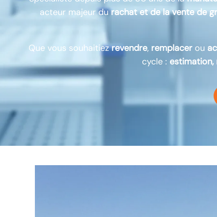
acteur majeur du
rachat et de la vente de 
Que vous souhaitiez
revendre
,
remplacer
ou
ac
cycle :
estimation,