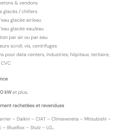
hetons & vendons
 glacés / chillers
’eau glacée air/eau
’eau glacée eau/eau
ion par air ou par eau
rs scroll, vis, centrifuges
ns pour data centers, industries, hôpitaux, tertiaire,
, CVC
ance
00 kW
et plus.
ment rachetées et revendues
arrier – Daikin – CIAT – Climaveneta – Mitsubishi –
 – BlueBox – Stulz – LG…