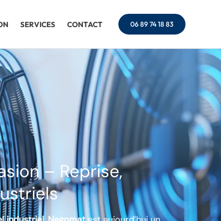
ON
SERVICES
CONTACT
06 89 74 18 83
sion – Reprise,
ustriels
 industriel
,
Negomat
est aujourd’hui un