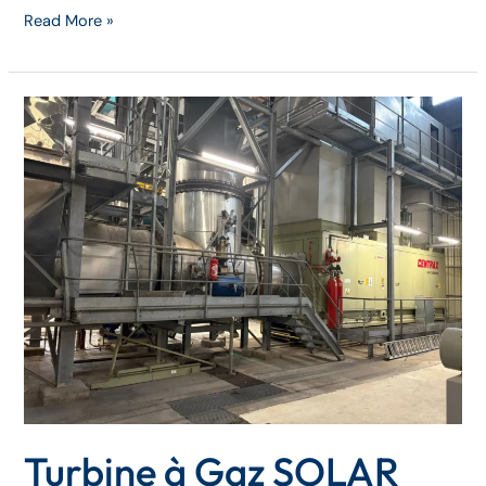
Read More »
Turbine
à
Gaz
SOLAR
Rolls
Royce
501-
KB7
+
Équipements
Associés
Turbine à Gaz SOLAR