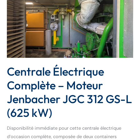
Complète
–
Moteur
Jenbacher
JGC
312
GS-
L
Centrale Électrique
(625
Complète – Moteur
kW)
Jenbacher JGC 312 GS-L
(625 kW)
Disponibilité immédiate pour cette centrale électrique
d’occasion complète, composée de deux containers