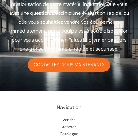
revalorisation de votre matériel industriel. Que vous
ayez une question, besoin d’une évaluation rapide, ou
que vous souhaitiez vendre vos équipements
immédiatement, notre équipe est à votre disposition
pour vous accompagner. Faites le premier pas vers
une transaction simple, rapide et sécurisée.
CONTACTEZ-NOUS MAINTENANT
Navigation
Vendre
Acheter
Catalogue