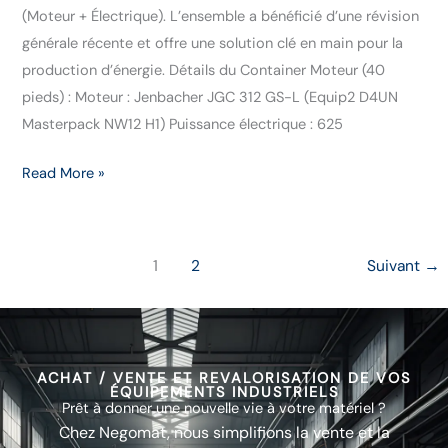
(Moteur + Électrique). L’ensemble a bénéficié d’une révision
générale récente et offre une solution clé en main pour la
production d’énergie. Détails du Container Moteur (40
pieds) : Moteur : Jenbacher JGC 312 GS-L (Equip2 D4UN
Masterpack NW12 H1) Puissance électrique : 625
Read More »
1
2
Suivant
→
ACHAT / VENTE ET REVALORISATION DE VOS
ÉQUIPEMENTS INDUSTRIELS
Prêt à donner une nouvelle vie à votre matériel ?
Chez Negomat, nous simplifions la vente et la