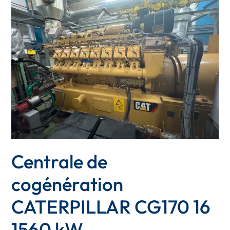
de
cogénération
CATERPILLAR
CG170
16
1560
kW
Centrale de
cogénération
CATERPILLAR CG170 16
1560 kW