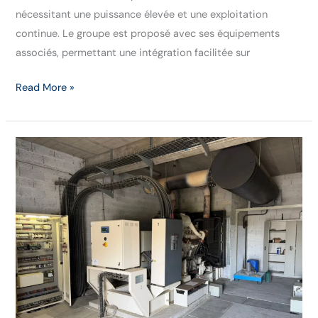
nécessitant une puissance élevée et une exploitation
continue. Le groupe est proposé avec ses équipements
associés, permettant une intégration facilitée sur
Read More »
Centrale
électrique
–
2
groupes
électrogènes
PERKINS
880
/